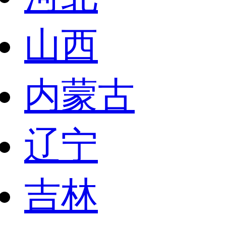
山西
内蒙古
辽宁
吉林