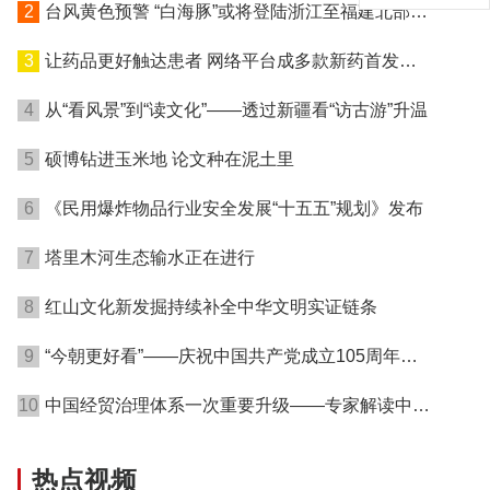
2
台风黄色预警 “白海豚”或将登陆浙江至福建北部沿
海地区
3
让药品更好触达患者 网络平台成多款新药首发渠
道
4
从“看风景”到“读文化”——透过新疆看“访古游”升温
5
硕博钻进玉米地 论文种在泥土里
6
《民用爆炸物品行业安全发展“十五五”规划》发布
7
塔里木河生态输水正在进行
8
红山文化新发掘持续补全中华文明实证链条
9
“今朝更好看”——庆祝中国共产党成立105周年名
家作品展在港开幕
10
中国经贸治理体系一次重要升级——专家解读中国
首例对外贸易国家安全调查
热点视频