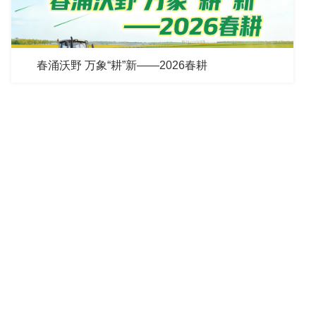
春涌沃野 万象“耕”新——2026春耕