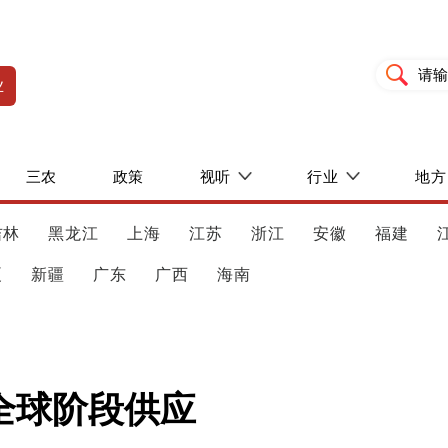
业
三农
政策
视听
行业
地方
吉林
黑龙江
上海
江苏
浙江
安徽
福建
夏
新疆
广东
广西
海南
全球阶段供应