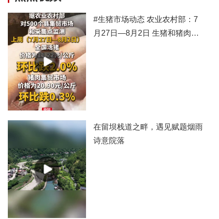
#生猪市场动态 农业农村部：7
月27日—8月2日 生猪和猪肉价
格有所下跌
在留坝栈道之畔，遇见赋题烟雨
诗意院落