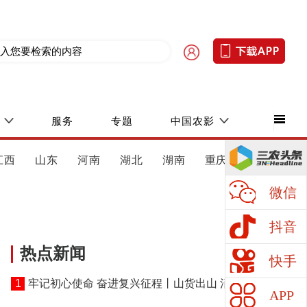
服务
专题
中国农影
江西
山东
河南
湖北
湖南
重庆
四川
微信
抖音
热点新闻
快手
1
牢记初心使命 奋进复兴征程丨山货出山 消费进山
APP
——湖北黄冈探索老区振兴特色路