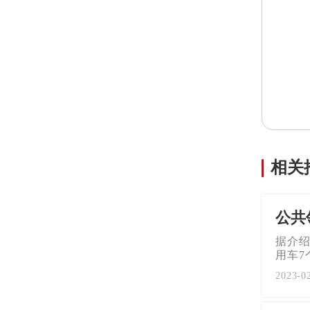
相关
公共
据介
用车7
2023-0