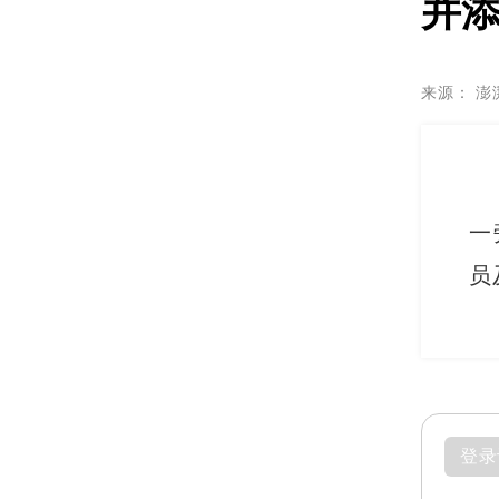
并
来源：
澎
一
员
登录