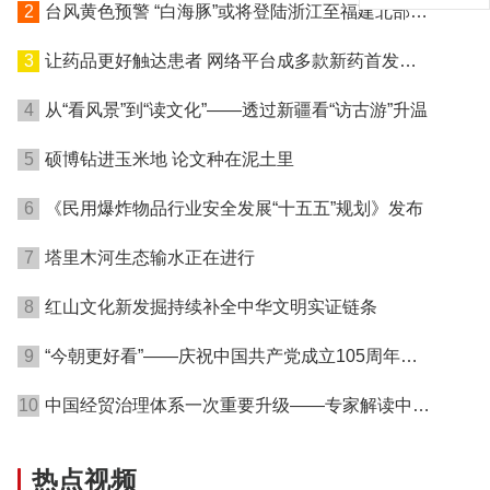
2
台风黄色预警 “白海豚”或将登陆浙江至福建北部沿
海地区
3
让药品更好触达患者 网络平台成多款新药首发渠
道
4
从“看风景”到“读文化”——透过新疆看“访古游”升温
5
硕博钻进玉米地 论文种在泥土里
6
《民用爆炸物品行业安全发展“十五五”规划》发布
7
塔里木河生态输水正在进行
8
红山文化新发掘持续补全中华文明实证链条
9
“今朝更好看”——庆祝中国共产党成立105周年名
家作品展在港开幕
10
中国经贸治理体系一次重要升级——专家解读中国
首例对外贸易国家安全调查
热点视频