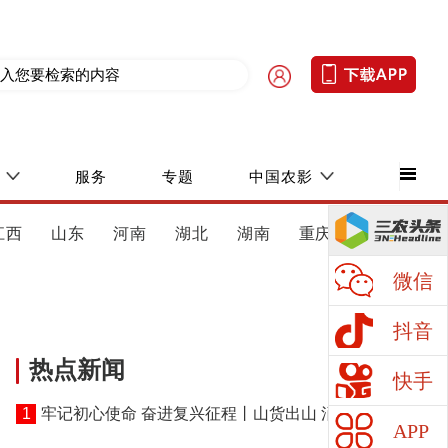
服务
专题
中国农影
江西
山东
河南
湖北
湖南
重庆
四川
微信
抖音
热点新闻
快手
1
牢记初心使命 奋进复兴征程丨山货出山 消费进山
APP
——湖北黄冈探索老区振兴特色路