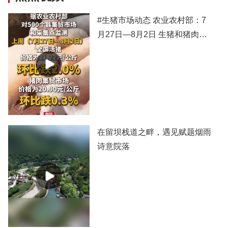
#生猪市场动态 农业农村部：7
月27日—8月2日 生猪和猪肉价
格有所下跌
在留坝栈道之畔，遇见赋题烟雨
诗意院落