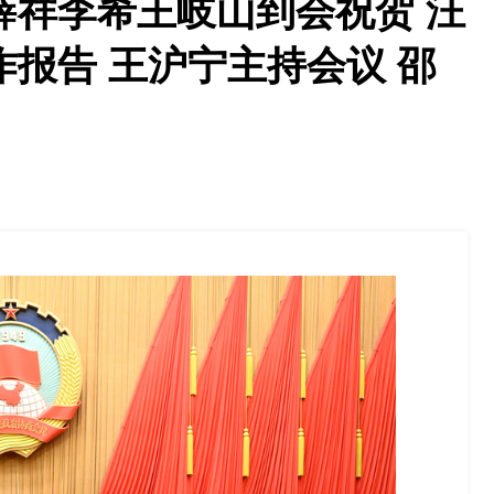
薛祥李希王岐山到会祝贺 汪
报告 王沪宁主持会议 邵