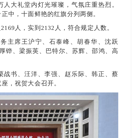
万人大礼堂内灯光璀璨，气氛庄重热烈。
台正中，十面鲜艳的红旗分列两侧。
169人，实到2132人，符合规定人数。
常务主席王沪宁、石泰峰、胡春华、沈跃
何厚铧、梁振英、巴特尔、苏辉、邵鸿、高
栗战书、汪洋、李强、赵乐际、韩正、蔡
就座，祝贺大会召开。