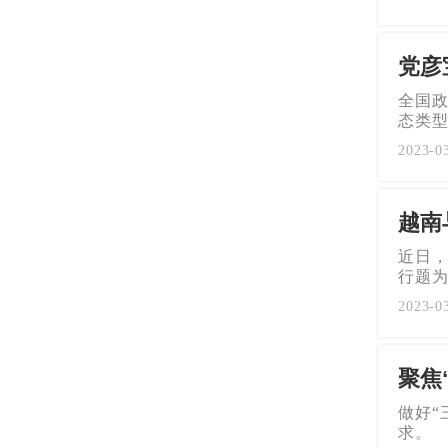
党彦
全国
态类
2023-0
越南
近日，
行题为
2023-0
聚焦
做好“
求。