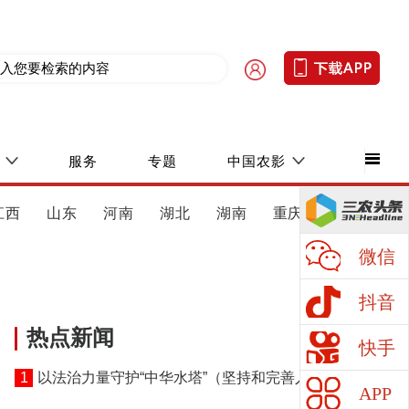
服务
专题
中国农影
江西
山东
河南
湖北
湖南
重庆
四川
微信
抖音
热点新闻
快手
1
以法治力量守护“中华水塔”（坚持和完善人民代表
APP
大会制度）