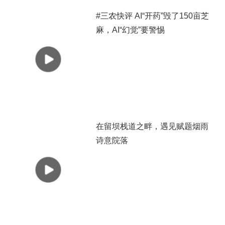
#三农快评 AI“开药”毁了150亩芝
麻，AI“幻觉”要警惕
在留坝栈道之畔，遇见赋题烟雨
诗意院落