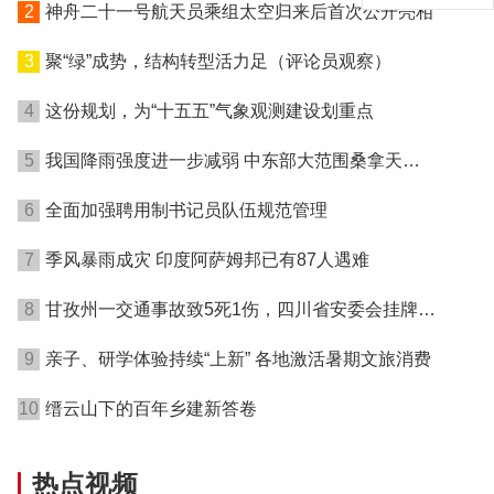
2
神舟二十一号航天员乘组太空归来后首次公开亮相
3
聚“绿”成势，结构转型活力足（评论员观察）
4
这份规划，为“十五五”气象观测建设划重点
5
我国降雨强度进一步减弱 中东部大范围桑拿天持
续局地可超38℃
6
全面加强聘用制书记员队伍规范管理
7
季风暴雨成灾 印度阿萨姆邦已有87人遇难
8
甘孜州一交通事故致5死1伤，四川省安委会挂牌督
办
9
亲子、研学体验持续“上新” 各地激活暑期文旅消费
10
缙云山下的百年乡建新答卷
热点视频